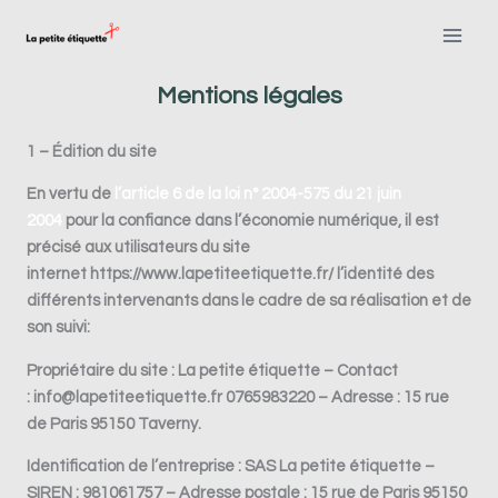
Aller
au
contenu
Mentions légales
1 – Édition du site
En vertu de
l’article 6 de la loi n° 2004-575 du 21 juin
2004
pour la confiance dans l’économie numérique, il est
précisé aux utilisateurs du site
internet
https://www.lapetiteetiquette.fr/
l’identité des
différents intervenants dans le cadre de sa réalisation et de
son suivi:
Propriétaire du site :
La petite étiquette – Contact
: info@lapetiteetiquette.fr 0765983220 – Adresse : 15 rue
de Paris 95150 Taverny.
Identification de l’entreprise :
SAS La petite étiquette –
SIREN : 981061757 – Adresse postale : 15 rue de Paris 95150